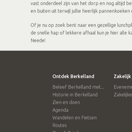
vast onderdeel zijn van het dorp en nog altijd 
en buiten uit terwijl jullie heerlijk pannenkoeken
Of je nu op zoek bent naar een gezellige lunchple
de snelle hap of lekkere afhaal kun je hier alle 
Neede!
Ontdek Berkelland
Zakelijk
Beleef Berkelland met...
Eveneme
Historie in Berkelland
Zakelijk
Zien en doen
Agenda
Wandelen en Fietsen
Routes