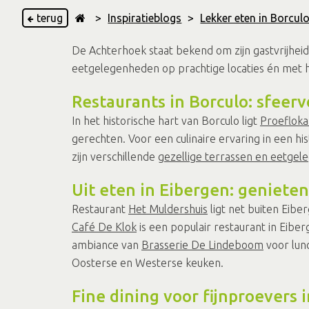
terug
>
Inspiratieblogs
>
Lekker eten in Borcul
De Achterhoek staat bekend om zijn gastvrijheid
eetgelegenheden op prachtige locaties én met he
Restaurants in Borculo: sfeer
In het historische hart van Borculo ligt
Proefloka
gerechten. Voor een culinaire ervaring in een his
zijn verschillende
gezellige terrassen en eetge
Uit eten in Eibergen: geniete
Restaurant
Het Muldershuis
ligt net buiten Eiber
Café De Klok
is een populair restaurant in Eiber
ambiance van
Brasserie De Lindeboom
voor lunc
Oosterse en Westerse keuken.
Fine dining voor fijnproevers 