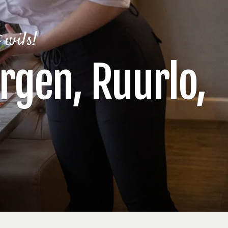
 wils!
ergen, Ruurlo,