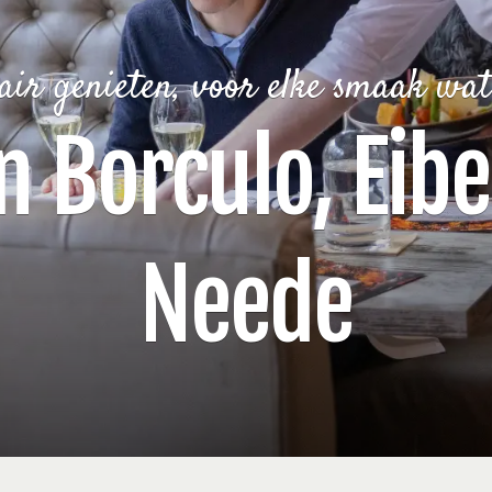
air genieten, voor elke smaak wat
n Borculo, Eib
Neede