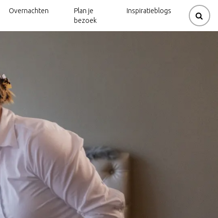
Overnachten
Plan je
Inspiratieblogs
bezoek
rouwerijen
ziek
de
Kerkenpaden
Gravelbikeroutes
Beltrum
natuur
dijk
Mountainbikeroutes
Kerkenpaden
 en molens
molen
Neede
Natuurtrails
lo
Spirituele
Klootschietroutes
routes