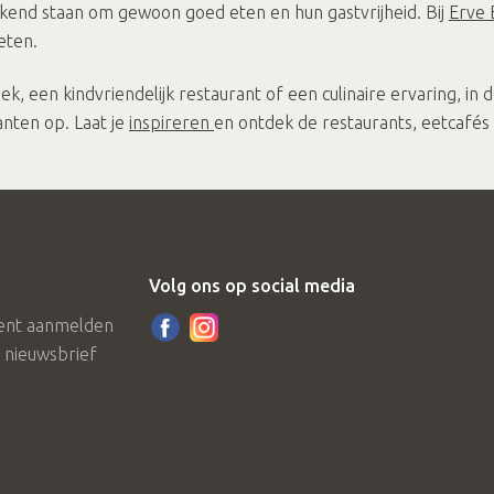
bekend staan om gewoon goed eten en hun gastvrijheid. Bij
Erve 
 eten.
k, een kindvriendelijk restaurant of een culinaire ervaring, in 
kanten op. Laat je
inspireren
en ontdek de restaurants, eetcafés
Volg ons op social media
nt aanmelden
e nieuwsbrief