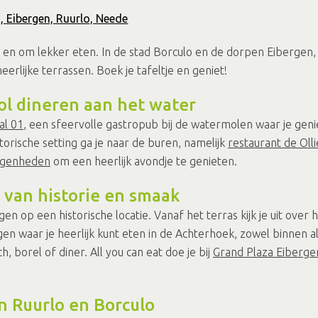
o, Eibergen, Ruurlo, Neede
 en om lekker eten. In de stad Borculo en de dorpen Eibergen, R
erlijke terrassen. Boek je tafeltje en geniet!
vol dineren aan het water
al 01
, een sfeervolle gastropub bij de watermolen waar je gen
torische setting ga je naar de buren, namelijk
restaurant de Oll
legenheden
om een heerlijk avondje te genieten.
n van historie en smaak
gen op een historische locatie. Vanaf het terras kijk je uit ove
gen waar je heerlijk kunt eten in de Achterhoek, zowel binnen al
h, borel of diner. All you can eat doe je bij
Grand Plaza Eiberge
in Ruurlo en Borculo