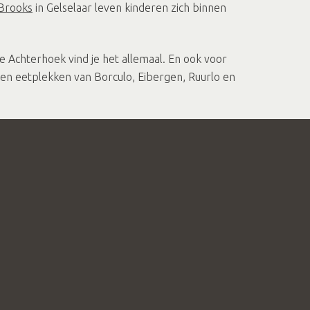
Brooks
in Gelselaar leven kinderen zich binnen
de Achterhoek vind je het allemaal. En ook voor
 en eetplekken van Borculo, Eibergen, Ruurlo en