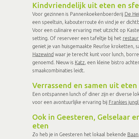
Kindvriendelijk uit eten en sf
Voor gezinnen is Pannenkoekenboerderij
De He
een speeltuin, kabouterroute én vind je er dichtb
Voor een culinaire ervaring met uitzicht op Kaste
setting. Of reserveer een tafeltje bij het
restaur
geniet je van huisgemaakte Reurlse kroketten, sa
Hazewind
waar je terecht kunt voor lunch, borre
genoemd. Nieuw is
Katz
, een kleine bistro acht
smaakcombinaties leidt.
Verrassend en samen uit eten
Een ontspannen lunch of diner zijn er diverse l
voor een avontuurlijke ervaring bij
Frankies jungl
Ook in Geesteren, Gelselaar en
eten
Zo heb je in Geesteren het lokaal bekende
Baan