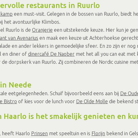
eervolle restaurants in Ruurlo
ikamp
een must-visit. Gelegen in de bossen van Ruurlo, biedt 
ij het avontuurlijke Klimbos.
el Ruurlo is de
Oranjerie
een uitstekende keuze. Hier kun je genie
ant van Avenarius
en maak een keuze uit Achterhoekse gerechten
lade en ander lekkers in gemoedelijke sfeer. En zo zijn er nog 
l en diner of
dinercafé De Naober
met het all you can eat met 
er de dorpskerk van Ruurlo. Zij combineren de Nordic cuisine m
 in Neede
okale eetgelegenheden. Schuif bijvoorbeeld eens aan bij
De Oud
e Bistro
of kies voor de lunch voor
De Olde Molle
die bekend st
 Haarlo is het smakelijk genieten en ku
, heeft Haarlo
Prinsen
met speeltuin en is
Florijn
bekend in Gels