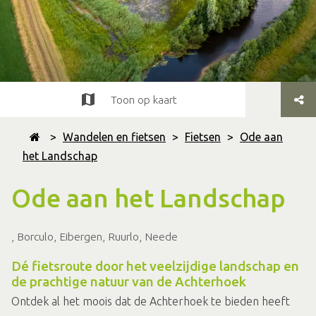
Toon op kaart
>
Wandelen en fietsen
>
Fietsen
>
Ode aan
het Landschap
Ode aan het Landschap
, Borculo, Eibergen, Ruurlo, Neede
Dé fietsroute door het veelzijdige landschap en
de prachtige natuur van de Achterhoek
Ontdek al het moois dat de Achterhoek te bieden heeft