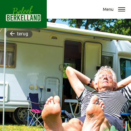
Menu
terug