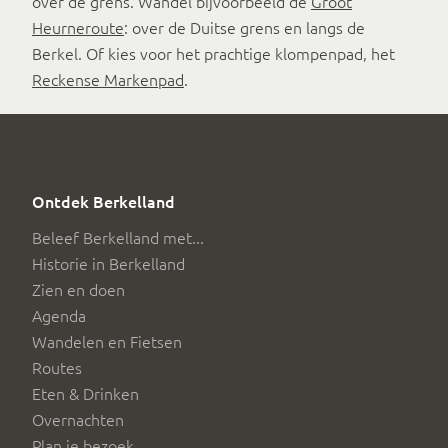
over de grens. Wandel bijvoorbeeld de
Groot
Heurneroute
: over de Duitse grens en langs de
Berkel. Of kies voor het prachtige klompenpad, het
Reckense Markenpad
.
Ontdek Berkelland
Beleef Berkelland met...
Historie in Berkelland
Zien en doen
Agenda
Wandelen en Fietsen
Routes
Eten & Drinken
Overnachten
Plan je bezoek