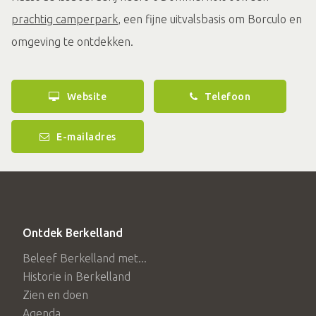
prachtig camperpark
, een fijne uitvalsbasis om Borculo en
omgeving te ontdekken.
Website
Telefoon
E-mailadres
Ontdek Berkelland
Beleef Berkelland met...
Historie in Berkelland
Zien en doen
Agenda