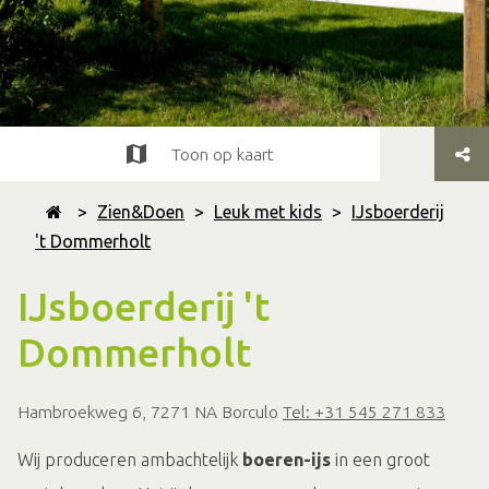
Toon op kaart
>
Zien&Doen
>
Leuk met kids
>
IJsboerderij
't Dommerholt
IJsboerderij 't
Dommerholt
Hambroekweg 6, 7271 NA Borculo
Tel: +31 545 271 833
Wij produceren ambachtelijk
boeren-ijs
in een groot