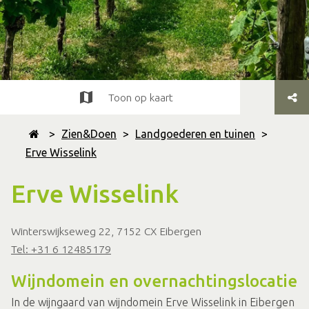
Toon op kaart
>
Zien&Doen
>
Landgoederen en tuinen
>
Erve Wisselink
Erve Wisselink
Winterswijkseweg 22, 7152 CX Eibergen
Tel: +31 6 12485179
Wijndomein en overnachtingslocatie
In de wijngaard van wijndomein Erve Wisselink in Eibergen