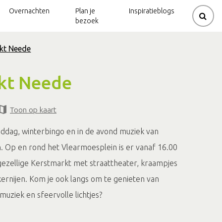
Overnachten
Plan je
Inspiratieblogs
bezoek
kt Neede
rouwerijen
ziek
de
Kerkenpaden
Gravelbikeroutes
kt Neede
Beltrum
natuur
dijk
Mountainbikeroutes
Kerkenpaden
Toon op kaart
 en molens
molen
Neede
Natuurtrails
lo
Spirituele
Klootschietroutes
iddag, winterbingo en in de avond muziek van
routes
n. Op en rond het Vlearmoesplein is er vanaf 16.00
 gezellige Kerstmarkt met straattheater, kraampjes
kernijen. Kom je ook langs om te genieten van
muziek en sfeervolle lichtjes?