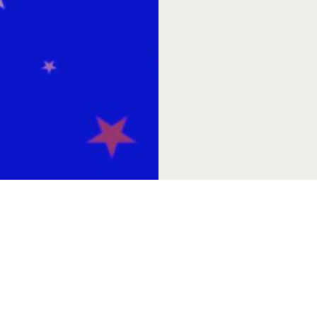
Volg ons op social media
nt aanmelden
e nieuwsbrief