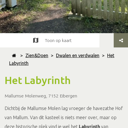
Toon op kaart
>
Zien&Doen
>
Dwalen en verdwalen
>
Het
Labyrinth
Het Labyrinth
Mallumse Molenweg, 7152 Eibergen
Dichtbij de Mallumse Molen lag vroeger de havezathe Hof
van Mallum. Van dit kasteel is niets meer over, maar op
deze historische plek vind je wel het
Labyrinth
van