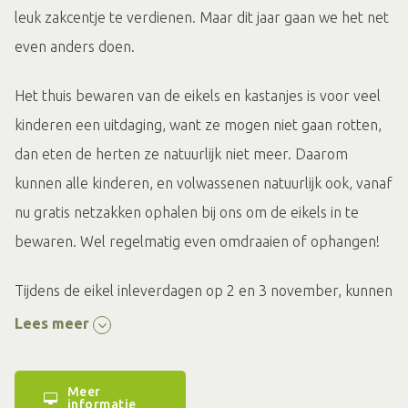
leuk zakcentje te verdienen. Maar dit jaar gaan we het net
even anders doen.
Het thuis bewaren van de eikels en kastanjes is voor veel
kinderen een uitdaging, want ze mogen niet gaan rotten,
dan eten de herten ze natuurlijk niet meer. Daarom
kunnen alle kinderen, en volwassenen natuurlijk ook, vanaf
nu gratis netzakken ophalen bij ons om de eikels in te
bewaren. Wel regelmatig even omdraaien of ophangen!
Tijdens de eikel inleverdagen op 2 en 3 november, kunnen
jullie alle verzamelde zakken met eikels en kastanjes
Lees meer
tussen 11:00 en 16:00 uur komen inleveren en genieten
van een heerlijke dag in de buitenlucht bij De
Meer
informatie
Hertenhoeve. We gaan onder andere marshmallows en