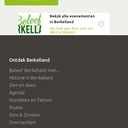
broodjes roosteren boven het kampvuur. Toegang is
Bekijk alle evenementen
gratis, kijk voor meer informatie op de website.
in Berkelland
Het hele jaar door is er van
alles te beleven!
Ontdek Berkelland
Beleef Berkelland met...
Historie in Berkelland
Zien en doen
Agenda
Wandelen en Fietsen
Routes
Eten & Drinken
Overnachten