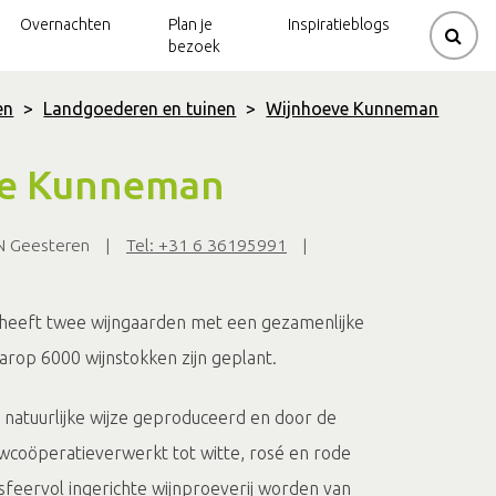
Overnachten
Plan je
Inspiratieblogs
bezoek
en
>
Landgoederen en tuinen
>
Wijnhoeve Kunneman
rouwerijen
ziek
de
Kerkenpaden
Gravelbikeroutes
ve Kunneman
Beltrum
natuur
dijk
Mountainbikeroutes
Kerkenpaden
GN Geesteren
|
Tel: +31 6 36195991
|
 en molens
molen
Neede
Natuurtrails
lo
Spirituele
Klootschietroutes
routes
eeft twee wijngaarden met een gezamenlijke
arop 6000 wijnstokken zijn geplant.
natuurlijke wijze geproduceerd en door de
wcoöperatie
verwerkt tot witte, rosé en rode
e sfeervol ingerichte wijnproeverij worden van