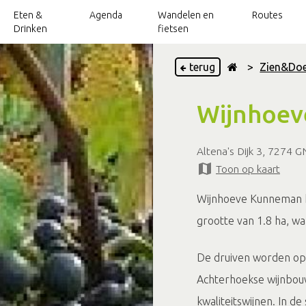
Eten &
Agenda
Wandelen en
Routes
Drinken
fietsen
terug
>
Zien&Do
ekmarkten en streekproducten
's en toeristische Informatie
Wandelen
Smaakvolle
Groepsaccommodaties
Borculo
De grens over
Smaak naar Smaak
Eibergen
Toeristische Overstap Punten
Wijngaarden en bierb
Theater & Mu
Nee
Wijnhoe
fietsroutes
fietsarrangementen
nze wandelroutetips
Hotels
Beltrum
Landgoederen en tuinen
Rekken
Verrassende 
Noor
Silo art Tour
Altena's Dijk 3, 7274 
andelen met kids
Vakantiewoningen&appartementen
Geesteren
Leuk met kids
Oldenkotte
Watermolens
Riet
Voetpontje
Toon op kaart
routes
Gelselaar
Musea
Ruur
Wijnhoeve Kunneman h
Molenroute
Haarlo
Vintage, brocante en kringloop
grootte van 1.8 ha, wa
De druiven worden op 
Achterhoekse wijnbou
kwaliteitswijnen. In d