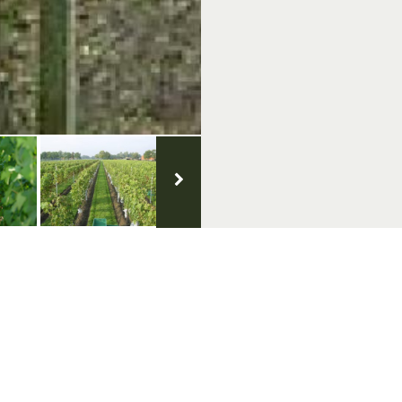
Volg ons op social media
nt aanmelden
e nieuwsbrief