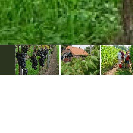
Ontdek Berkelland
Zakelijk
Beleef Berkelland met...
Eveneme
Historie in Berkelland
Zakelijk