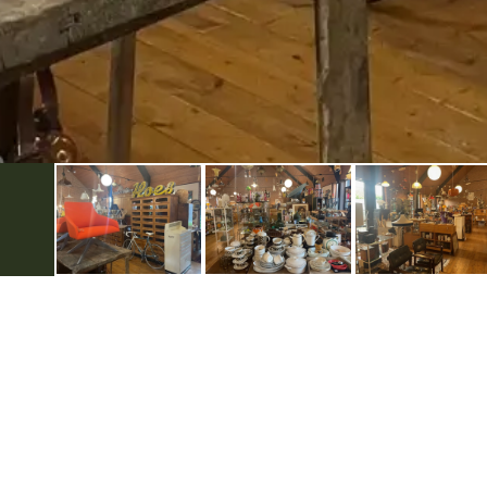
Ontdek Berkelland
Zakelijk
Beleef Berkelland met...
Eveneme
Historie in Berkelland
Zakelijk