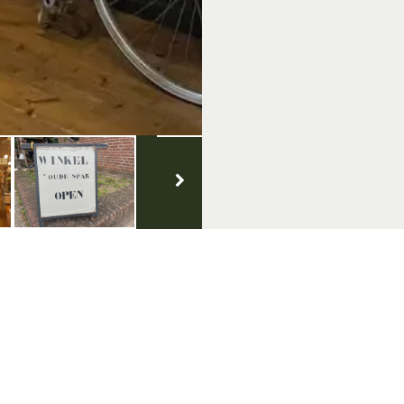
Volg ons op social media
nt aanmelden
e nieuwsbrief