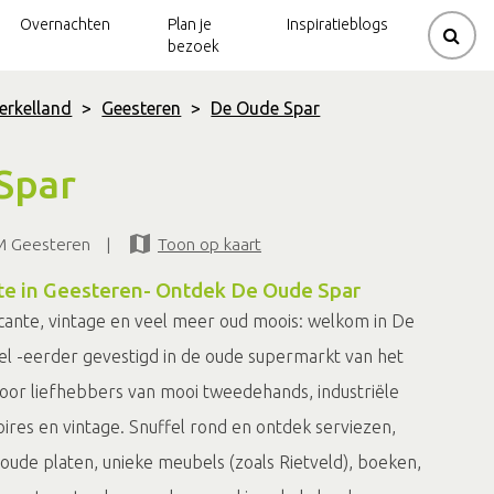
Overnachten
Plan je
Inspiratieblogs
bezoek
erkelland
>
Geesteren
>
De Oude Spar
rouwerijen
ziek
de
Kerkenpaden
Gravelbikeroutes
Spar
Beltrum
natuur
dijk
Mountainbikeroutes
Kerkenpaden
M Geesteren
|
Toon op kaart
 en molens
molen
Neede
Natuurtrails
te in Geesteren- Ontdek De Oude Spar
lo
Spirituele
Klootschietroutes
routes
cante, vintage en veel meer oud moois: welkom in De
l -eerder gevestigd in de oude supermarkt van het
voor liefhebbers van mooi tweedehands, industriële
ires en vintage. Snuffel rond en ontdek serviezen,
ude platen, unieke meubels (zoals Rietveld), boeken,