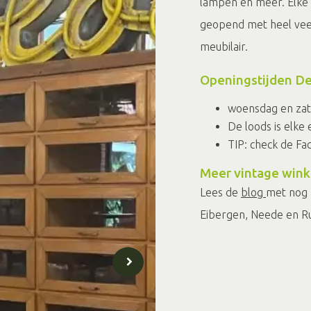
lampen en meer. Elke 
geopend met heel veel
meubilair.
Openingstijden De
woensdag en zat
De loods is elk
TIP: check de Fa
Meer vintage winke
Lees de
blog
met nog 
Eibergen, Neede en Ru