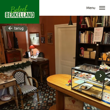
Menu
terug