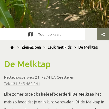
Toon op kaart
>
Zien&Doen
>
Leuk met kids
>
De Melktap
De Melktap
Nettelhorsterweg 21, 7274 EA Geesteren
Tel: +31 545 482 241
Elke zomer groeit bij
beleefboerderij De Melktap
het
mais zo hoog dat je er in kunt verdwalen. Bij de Melktap in