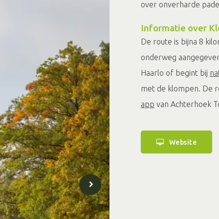
over onverharde paden
Informatie over 
De route is bijna 8 kil
onderweg aangegeven. 
Haarlo of begint bij
na
met de klompen. De ro
app
van Achterhoek T
Website