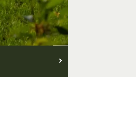
Volg ons op social media
nt aanmelden
e nieuwsbrief