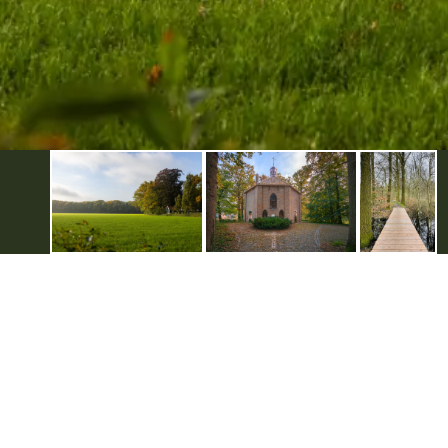
Ontdek Berkelland
Zakelijk
Beleef Berkelland met...
Eveneme
Historie in Berkelland
Zakelijk