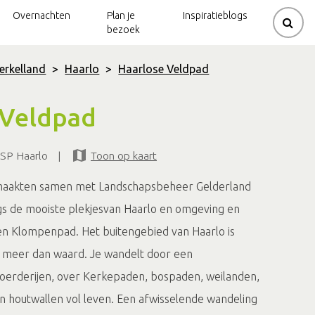
Overnachten
Plan je
Inspiratieblogs
bezoek
erkelland
>
Haarlo
>
Haarlose Veldpad
rouwerijen
ziek
de
Kerkenpaden
Gravelbikeroutes
 Veldpad
Beltrum
natuur
dijk
Mountainbikeroutes
Kerkenpaden
SP Haarlo
|
Toon op kaart
 en molens
molen
Neede
Natuurtrails
lo
Spirituele
Klootschietroutes
maakten samen met Landschapsbeheer Gelderland
routes
s de mooiste plekjes
van Haarlo en omgeving en
n Klompenpad. Het buitengebied van Haarlo is
 meer dan waard. Je wandelt door een
oerderijen, over Kerkepaden, bospaden, weilanden,
en houtwallen vol leven. Een afwisselende wandeling