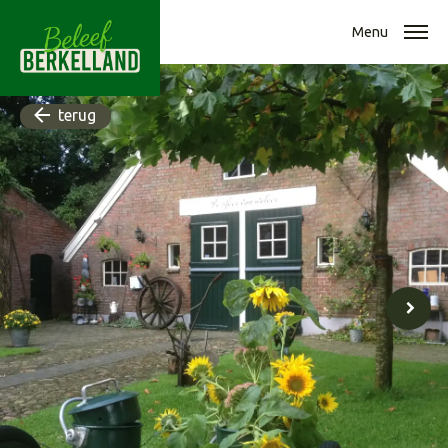
Menu
terug