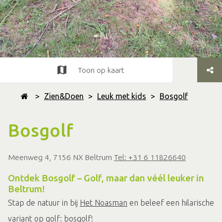
Toon op kaart
>
Zien&Doen
>
Leuk met kids
>
Bosgolf
Bosgolf
Meenweg 4, 7156 NX Beltrum
Tel: +31 6 11826640
Ontdek Bosgolf – Golf, maar dan véél leuker in
Beltrum!
Stap de natuur in bij
Het Noasman
en beleef een hilarische
variant op golf: bosgolf!