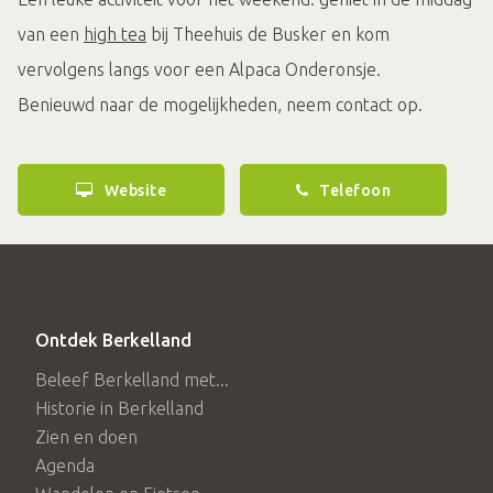
van een
high tea
bij Theehuis de Busker en kom
vervolgens langs voor een Alpaca Onderonsje.
Benieuwd naar de mogelijkheden, neem contact op.
Website
Telefoon
Ontdek Berkelland
Beleef Berkelland met...
Historie in Berkelland
Zien en doen
Agenda