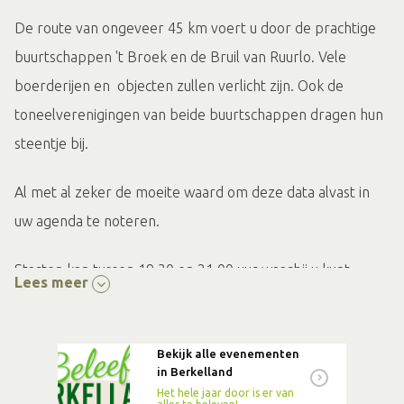
De route van ongeveer 45 km voert u door de prachtige
buurtschappen 't Broek en de Bruil van Ruurlo. Vele
boerderijen en objecten zullen verlicht zijn. Ook de
toneelverenigingen van beide buurtschappen dragen hun
steentje bij.
Al met al zeker de moeite waard om deze data alvast in
uw agenda te noteren.
Starten kan tussen 19.30 en 21.00 uur waarbij u kunt
Lees meer
kiezen uit twee startpunten, te weten aan de Haarweg en
aan de Branderveenweg.
Bekijk alle evenementen
in Berkelland
De deelname per auto is €5,
Het hele jaar door is er van