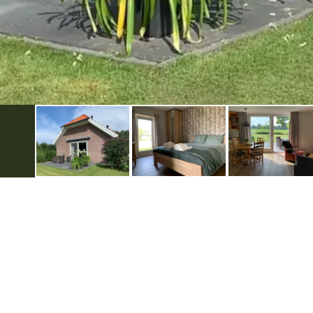
Ontdek Berkelland
Zakelijk
Beleef Berkelland met...
Eveneme
Historie in Berkelland
Zakelijk