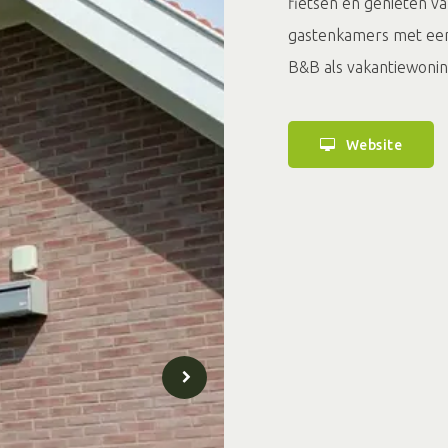
fietsen en genieten v
gastenkamers met een
B&B als vakantiewonin
Website