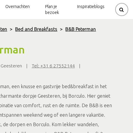
Overnachten
Plan je
Inspiratieblogs
bezoek
ten
>
Bed and Breakfasts
>
B&B Peterman
rouwerijen
ziek
de
Kerkenpaden
Gravelbikeroutes
erman
Beltrum
natuur
dijk
Mountainbikeroutes
Kerkenpaden
 Geesteren
|
Tel: +31 6 27552144
|
 en molens
molen
Neede
Natuurtrails
lo
Spirituele
Klootschietroutes
routes
an, een knusse en gastvrije bed&breakfast in het
charmante dorpje Geesteren, bij Borculo. Hier geniet
inatie van comfort, rust en de ruimte. De B&B is een
ontspannen weekend weg of een langere vakantie.
, de dorpen en Borculo. Kom lekker wandelen,