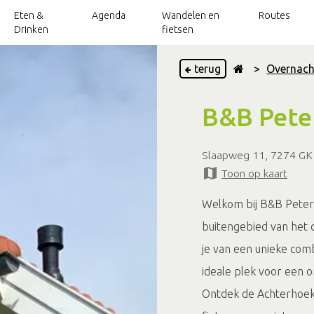
Eten &
Agenda
Wandelen en
Routes
Drinken
fietsen
terug
>
Overnach
ekmarkten en streekproducten
's en toeristische Informatie
Wandelen
Smaakvolle
Groepsaccommodaties
Borculo
De grens over
Smaak naar Smaak
Eibergen
Toeristische Overstap Punten
Wijngaarden en bierb
Theater & Mu
Nee
B&B Pet
fietsroutes
fietsarrangementen
nze wandelroutetips
Hotels
Beltrum
Landgoederen en tuinen
Rekken
Verrassende 
Noor
Silo art Tour
Slaapweg 11, 7274 GK
andelen met kids
Vakantiewoningen&appartementen
Geesteren
Leuk met kids
Oldenkotte
Watermolens
Riet
Voetpontje
Toon op kaart
routes
Gelselaar
Musea
Ruur
Welkom bij B&B Peterm
Molenroute
Haarlo
Vintage, brocante en kringloop
buitengebied van het 
je van een unieke comb
ideale plek voor een 
Ontdek de Achterhoek