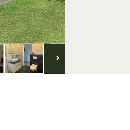
Volg ons op social media
nt aanmelden
e nieuwsbrief