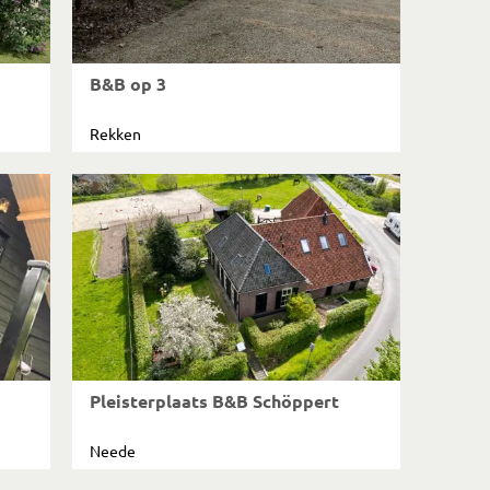
B&B op 3
Rekken
Pleisterplaats B&B Schöppert
Neede