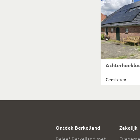
Achterhoeklo
Geesteren
Ontdek Berkelland
Zakelijk
Beleef Berkelland met...
Eveneme