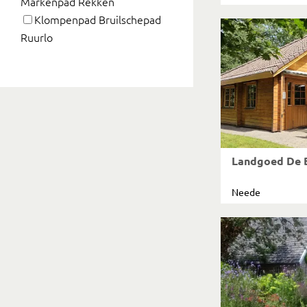
Markenpad Rekken
Klompenpad Bruilschepad
Ruurlo
Landgoed De B
Neede