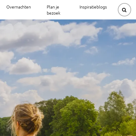
Overnachten
Plan je
Inspiratieblogs
bezoek
ouwerijen
iek
ede
erkenpaden
Gravelbikeroutes
Beltrum
atuur
rdijk
Mountainbikeroutes
erkenpaden
en molens
tmolen
Neede
Natuurtrails
rlo
Spirituele
Klootschietroutes
routes