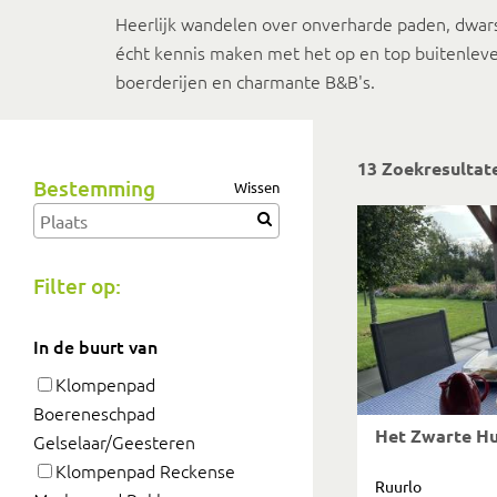
Heerlijk wandelen over onverharde paden, dwar
écht kennis maken met het op en top buitenleve
boerderijen en charmante B&B's.
13 Zoekresultat
Bestemming
Wissen
Filter op:
In de buurt van
Klompenpad
Boereneschpad
Het Zwarte H
Gelselaar/Geesteren
Klompenpad Reckense
Ruurlo